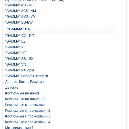
Пуговицы "GAMMA" Тайвань (Китай)
"GAMMA" AD - AG
"GAMMA" AGS - AM
"GAMMA" AMS - AY
"GAMMA" BS-BW
"GAMMA" BX
"GAMMA" CX - IYT
"GAMMA" LB
"GAMMA" PL
"GAMMA" RT
"GAMMA" SB - SX
"GAMMA" VN
"GAMMA" наборы
"GAMMA" наборы ассорти
Дерево, Кокос, Ракушка
Детские
Костюмные на ножке
Костюмные на ножке - 3
Костюмные с проколами
Костюмные с проколами - 2
Костюмные с проколами - 3
Костюмные с проколами - 4
Металлические 1