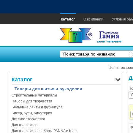
Каталог
О компании
Условия раб
Цены товаров
Д
Каталог
Товары для шитья и рукоделия
По
Строительные материалы
Наборы для творчества
Бельевые ленты и фурнитура
Бисер, бусы, бижутерия
Детское творчество
Для вышивания
Ф
Для вышивания наборы PANNA и Klart