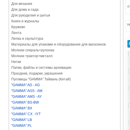
Для вязания
о
Для дома и сада
Для рукоделия и шитья
Книги и журналы
Н
Кружево
Лента
Лепка и скульптура
Материалы для упаковки и оборудование для магазинов
Молнии спираль+рулонка
Молнии трактор+металл
Нитки
Папки, файлы и системы архивации
Праздник, подарки, украшения
Пуговицы "GAMMA" Тайвань (Китай)
"GAMMA" AD - AG
"GAMMA" AGS - AM
"GAMMA" AMS - AY
"GAMMA" BS-BW
"GAMMA" BX
"GAMMA" CX - IYT
"GAMMA" LB
"GAMMA" PL