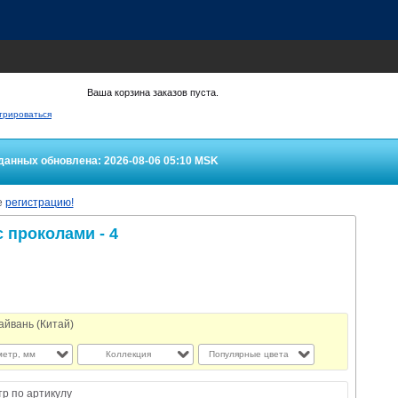
Ваша корзина заказов пуста.
трироваться
данных обновлена: 2026-08-06 05:10
MSK
е
регистрацию!
 проколами - 4
айвань (Китай)
етр, мм
Коллекция
Популярные цвета
тр по артикулу