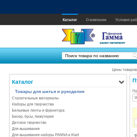
Каталог
О компании
Условия раб
Цены товаров
П
Каталог
Товары для шитья и рукоделия
По
Строительные материалы
Наборы для творчества
Бельевые ленты и фурнитура
Бисер, бусы, бижутерия
Детское творчество
Для вышивания
Для вышивания наборы PANNA и Klart
Ф