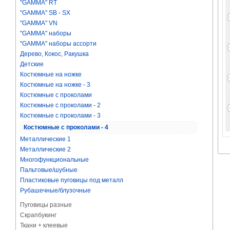
"GAMMA" RT
"GAMMA" SB - SX
"GAMMA" VN
"GAMMA" наборы
"GAMMA" наборы ассорти
Дерево, Кокос, Ракушка
Детские
Костюмные на ножке
Костюмные на ножке - 3
Костюмные с проколами
Костюмные с проколами - 2
Костюмные с проколами - 3
Костюмные с проколами - 4
Металлические 1
Металлические 2
Многофункциональные
Пальтовые/шубные
Пластиковые пуговицы под металл
Рубашечные/блузочные
Пуговицы разные
Скрапбукинг
Ткани + клеевые