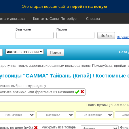
Это старая версия сайта
перейти на новую
оты и доставка
Контакты Санкт-Петербург
Справка
Ваш логин
Пароль
Зарегис
База 
 доступны только зарегистрированным пользователям. Пожалуйста, пройдит
уговицы "GAMMA" Тайвань (Китай)
/ Костюмные с
иск по выбранному разделу
Поиск пуговиц "GAMMA" Т
Назначение
Материал
Тип крепления
Диам
Раскрыть все товары
ильтр по цене (руб.)
Филь
Новинки