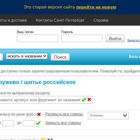
Это старая версия сайта
перейти на новую
оты и доставка
Контакты Санкт-Петербург
Справка
Ваш логин
Пароль
Зарегис
База 
 доступны только зарегистрированным пользователям. Пожалуйста, пройдит
ружево
/ шитье российское
иск по выбранному разделу
Раскрыть все товары
ильтр по цене (руб.)
Новинки
т
до
Закрыть все товары