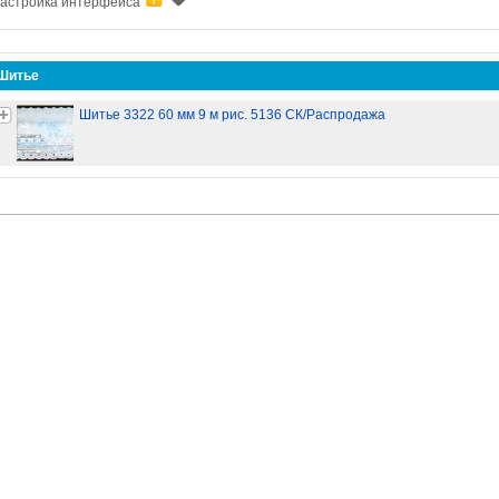
астройка интерфейса
Шитье
Шитье 3322 60 мм 9 м рис. 5136 СК/Распродажа