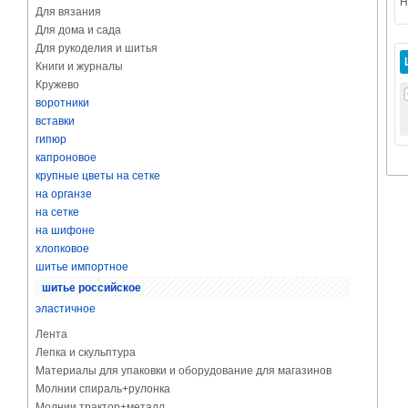
Н
Для вязания
Для дома и сада
Для рукоделия и шитья
Книги и журналы
Кружево
воротники
вставки
гипюр
капроновое
крупные цветы на сетке
на органзе
на сетке
на шифоне
хлопковое
шитье импортное
шитье российское
эластичное
Лента
Лепка и скульптура
Материалы для упаковки и оборудование для магазинов
Молнии спираль+рулонка
Молнии трактор+металл