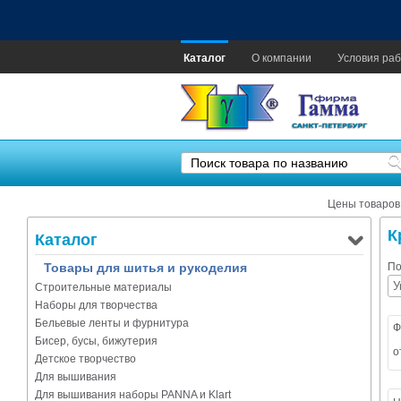
Каталог
О компании
Условия раб
Цены товаров
К
Каталог
Товары для шитья и рукоделия
По
Строительные материалы
Наборы для творчества
Бельевые ленты и фурнитура
Ф
Бисер, бусы, бижутерия
о
Детское творчество
Для вышивания
Для вышивания наборы PANNA и Klart