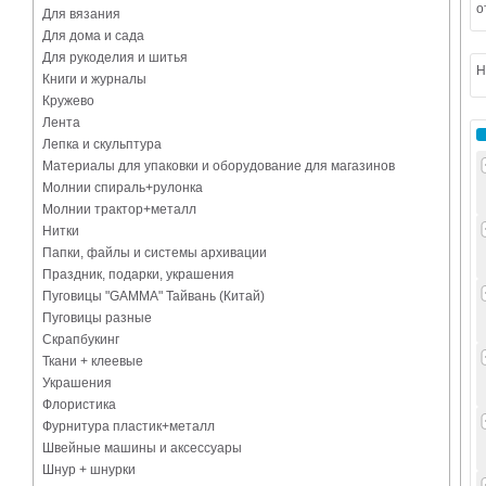
о
Для вязания
Для дома и сада
Для рукоделия и шитья
Н
Книги и журналы
Кружево
Лента
Лепка и скульптура
Материалы для упаковки и оборудование для магазинов
Молнии спираль+рулонка
Молнии трактор+металл
Нитки
Папки, файлы и системы архивации
Праздник, подарки, украшения
Пуговицы "GAMMA" Тайвань (Китай)
Пуговицы разные
Скрапбукинг
Ткани + клеевые
Украшения
Флористика
Фурнитура пластик+металл
Швейные машины и аксессуары
Шнур + шнурки