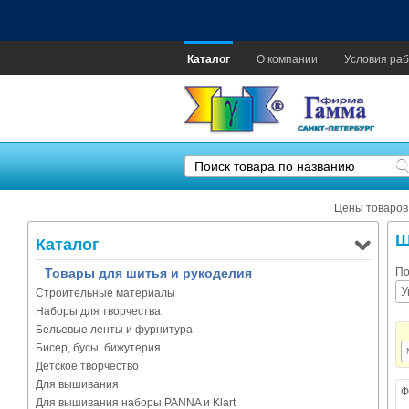
Каталог
О компании
Условия раб
Цены товаров
Ш
Каталог
Товары для шитья и рукоделия
По
Строительные материалы
Наборы для творчества
Бельевые ленты и фурнитура
Бисер, бусы, бижутерия
Детское творчество
Для вышивания
Ф
Для вышивания наборы PANNA и Klart