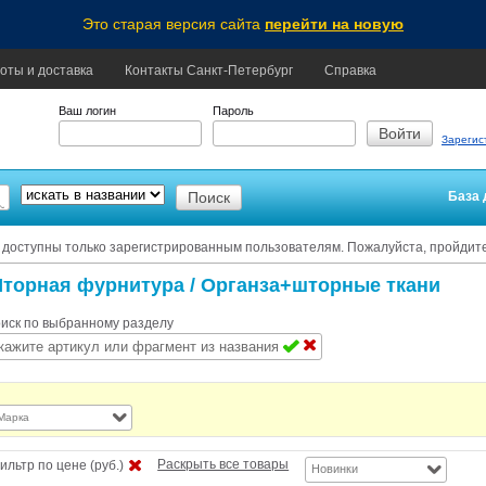
Это старая версия сайта
перейти на новую
оты и доставка
Контакты Санкт-Петербург
Справка
Ваш логин
Пароль
Зарегис
База 
 доступны только зарегистрированным пользователям. Пожалуйста, пройдит
торная фурнитура
/ Органза+шторные ткани
иск по выбранному разделу
Марка
Раскрыть все товары
ильтр по цене (руб.)
Новинки