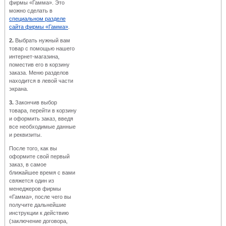
фирмы «Гамма». Это
можно сделать в
специальном разделе
сайта фирмы «Гамма»
.
2.
Выбрать нужный вам
товар с помощью нашего
интернет-магазина,
поместив его в корзину
заказа. Меню разделов
находится в левой части
экрана.
3.
Закончив выбор
товара, перейти в корзину
и оформить заказ, введя
все необходимые данные
и реквизиты.
После того, как вы
оформите свой первый
заказ, в самое
ближайшее время с вами
свяжется один из
менеджеров фирмы
«Гамма», после чего вы
получите дальнейшие
инструкции к действию
(заключение договора,