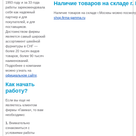
Наличие товаров на складе г.
1993 году и за 33 года
работы зарекомендовала
себя как надежный
Наличие товаров на складе г.Москвы можно посмотр
партнер и для
shop.firma-gamma.ru
покупателей, и для
поставщиков.
Достоинством фирмы
является самый широкий
ассортимент швейной
фурнитуры в СНГ —
более 20 тысяч видов
товаров, более 90 тысяч
наименований.
Подробнее о компании
можно узнать на
официальном сайте
.
Как начать
работу?
Если вы еще не
являетесь клиентом
фирмы «Гамма», то вам
необходимо:
1.
Внимательно
ознакомиться с
условиями работы